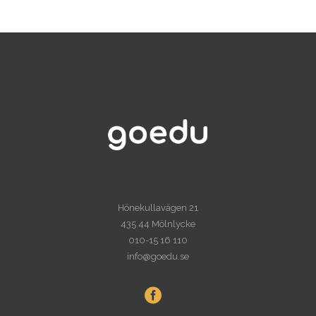
Hönekullavägen 21
435 44 Mölnlycke
010-15 16 110
info@goedu.se