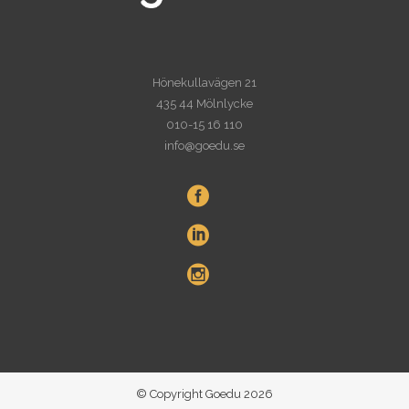
Hönekullavägen 21
435 44 Mölnlycke
010-15 16 110
info@goedu.se
© Copyright Goedu 2026