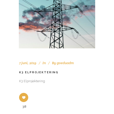
7 juni, 2019
In
By
goeduadm
K3 ELPROJEKTERING
K3 Elprojektering
38