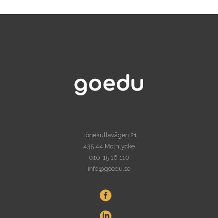
Hönekullavägen 21
435 44 Mölnlycke
010-15 16 110
info@goedu.se